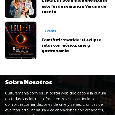
GemaGe llevan sus narraciones
este fin de semana a Verano de
cuento
Events
Famtàstic ‘marida’ el eclipse
solar con música, cine y
gastronomía
Sobre Nosotros
Culturamania.com es un portal web dedicado a la cultura
en todas sus formas: ofrece entrevistas, artículos de
opinión, recomendaciones de cine y series, crónicas de
eventos, arte, literatura y colaboraciones con creadores,