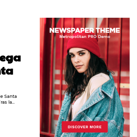
lega
nta
de Santa
s la...