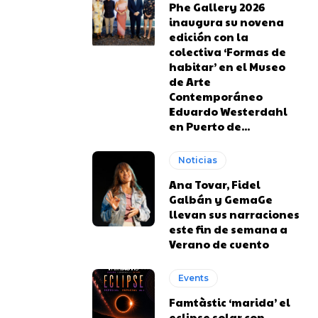
Phe Gallery 2026
inaugura su novena
edición con la
colectiva ‘Formas de
habitar’ en el Museo
de Arte
Contemporáneo
Eduardo Westerdahl
en Puerto de...
Noticias
Ana Tovar, Fidel
Galbán y GemaGe
llevan sus narraciones
este fin de semana a
Verano de cuento
Events
Famtàstic ‘marida’ el
eclipse solar con