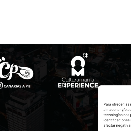
Para ofrecer las
almacenar y/o ac
tecnologías nos 
identificaciones 
afectar negativa