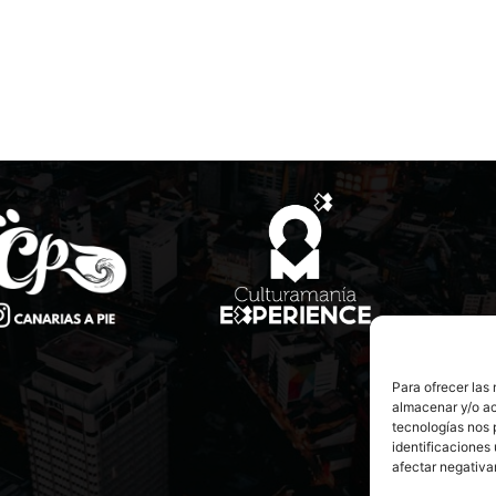
Para ofrecer las
almacenar y/o ac
tecnologías nos 
identificaciones 
afectar negativa