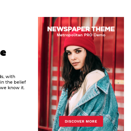
se
s, with
n the belief
 we know it.