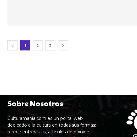
1
2
3
Sobre Nosotros
Culturamania.com es un portal web
dedicado a la cultura en todas sus formas:
ofrece entrevistas, artículos de opinión,