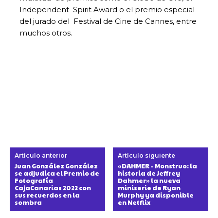
Independent Spirit Award o el premio especial
del jurado del Festival de Cine de Cannes, entre
muchos otros.
Artículo anterior
Artículo siguiente
Juan González González
«DAHMER – Monstruo: la
se adjudica el Premio de
historia de Jeffrey
Fotografía
Dahmer» la nueva
CajaCanarias 2022 con
miniserie de Ryan
sus recuerdos en la
Murphy ya disponible
sombra
en Netflix