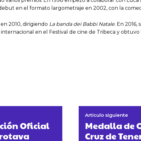
do varios premios. En 1998 empezó a colaborar con Luca 
 debut en el formato largometraje en 2002, con la comed
 en 2010, dirigiendo
La banda dei Babbi Natale
. En 2016,
internacional en el Festival de cine de Tribeca y obtuvo 
Artículo siguiente
ción Oficial
Medalla de O
Orotava
Cruz de Tener