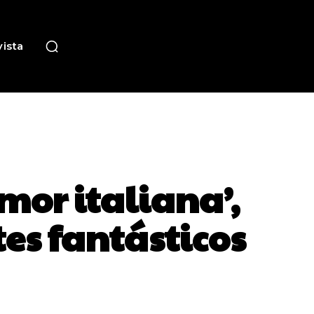
ista
mor italiana’,
es fantásticos