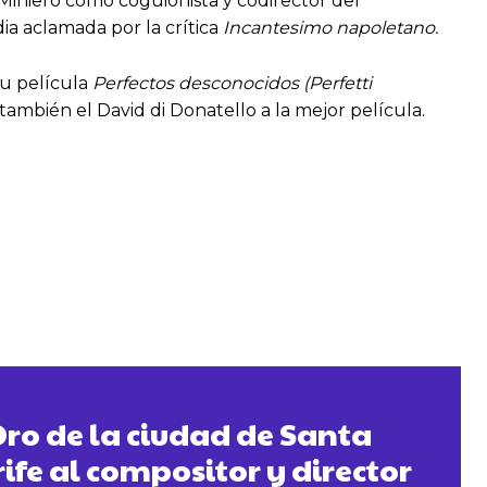
Miniero como coguionista y codirector del
ia aclamada por la crítica
Incantesimo napoletano.
 su película
Perfectos desconocidos
(Perfetti
también el David di Donatello a la mejor película.
ro de la ciudad de Santa
ife al compositor y director