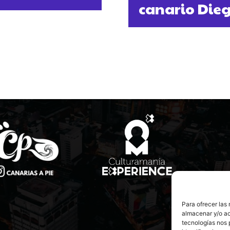
canario Die
Para ofrecer las
almacenar y/o ac
tecnologías nos 