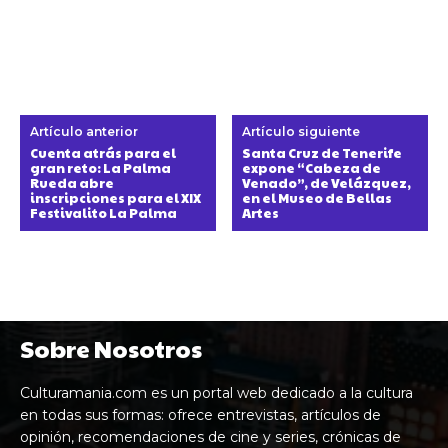
Artículo anterior
Artículo siguiente
Cuenta atrás para el
Santa Cruz de Tenerife
gran reto: La Palma
expone “Cabeza de
Rueda abre
Venado”, de Velázquez,
inscripciones para el XIX
en el Museo de Bellas
Festivalito La Palma
Artes
Sobre Nosotros
Culturamania.com es un portal web dedicado a la cultura
en todas sus formas: ofrece entrevistas, artículos de
opinión, recomendaciones de cine y series, crónicas de