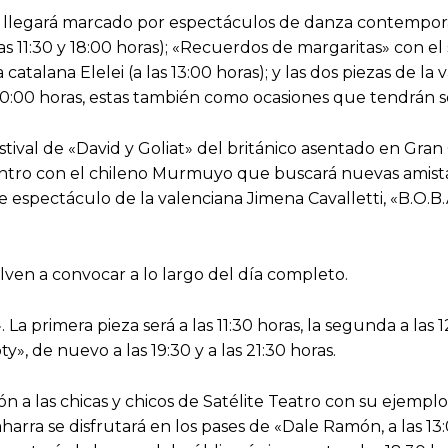
ía llegará marcado por espectáculos de danza contemporán
as 11:30 y 18:00 horas); «Recuerdos de margaritas» con el
a catalana Elelei (a las 13:00 horas); y las dos piezas de l
s 20:00 horas, estas también como ocasiones que tendrán 
estival de «David y Goliat» del británico asentado en Gra
entro con el chileno Murmuyo que buscará nuevas amistade
e espectáculo de la valenciana Jimena Cavalletti, «B.O.
ven a convocar a lo largo del día completo.
 La primera pieza será a las 11:30 horas, la segunda a las 1
y», de nuevo a las 19:30 y a las 21:30 horas.
ón a las chicas y chicos de Satélite Teatro con su ejemplo
ra se disfrutará en los pases de «Dale Ramón, a las 13:00 