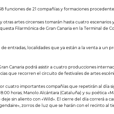
38 funciones de 21 compañías y formaciones procedentes
s y otras artes circenses tomarán hasta cuatro escenarios
Orquesta Filarmónica de Gran Canaria en la Terminal de 
 de entradas, localidades que ya están a la venta a un pr
ran Canaria podrá asistir a cuatro producciones internaci
ias que recorren el circuito de festivales de artes escéni
r cuatro importantes compañías que repetirán al día sig
18:00 horas; Manolo Alcántara (Cataluña) y su poética «Ma
e deje sin aliento con «Wild». El cierre del día correrá
endaire», zorros de luz que se harán con el recinto al