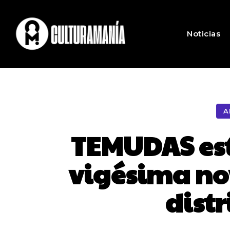
Noticias
A
TEMUDAS est
vigésima no
distr