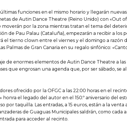
 últimas funciones en el mismo horario y llegarán nuevas
onetas de Autin Dance Theatre (Reino Unido) con «Out o
e moverán por la zona mientras tratan el tema del deterio
ación de Pau Palau (Cataluña), empezarán a recibir a lo
rá el tierno clown entre el viernes y el domingo a razón d
as Palmas de Gran Canaria en su regalo sinfónico: «Canto
aje de enormes elementos de Autin Dance Theatre a las 11
s pases que engrosan una agenda que, por ser sábado, se a
ores ofrecido por la OFGC a las 22:00 horas en el recint
 honra el legado del autor en el 150.º aniversario del es
r taquilla. Las entradas, a 15 euros, están a la venta 
s lanzaderas de Guaguas Municipales saldrán, como cada a
entrada para acceder al recinto.