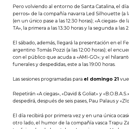
Pero volviendo al entorno de Santa Catalina, el d
perros» de la compañía navarra Led Silhouette (a l
(en un único pase a las 12:30 horas); «A ciegas» de l
TA», la primera a las 13:30 horas y la segunda a la
El sábado, además, llegará la presentación en el F
argentino Tomás Pozzi (a las 12:00 horas); el encu
con el público que acuda a «AMI-GO»; y el hilarant
funerales y despedidas, este a las 19:00 horas.
Las sesiones programadas para
el domingo 21
vuel
Repetirán «A ciegas», «David & Goliat» y «B.O.B.A.S.».
despedirá, después de seis pases, Pau Palaus y «Zlot
El día recibirá por primera vez y en una única ocasi
otro lado, el humor de la compañía vasca Trapu Zahar