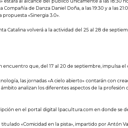
a» estará al alcance del público únicamente a las 18:30 
a Compañía de Danza Daniel Doña, a las 19:30 y a las 21:00
a propuesta «Sinergia 3.0».
Catalina volverá a la actividad del 25 al 28 de septiem
uentro que, del 17 al 20 de septiembre, impulsa el diál
nología, las jornadas «A cielo abierto» contarán con cread
l ámbito analizan los diferentes aspectos de la profesi
cripción en el portal digital lpacultura.com en donde se d
r titulado «Comicidad en la pista», impartido por Antón 