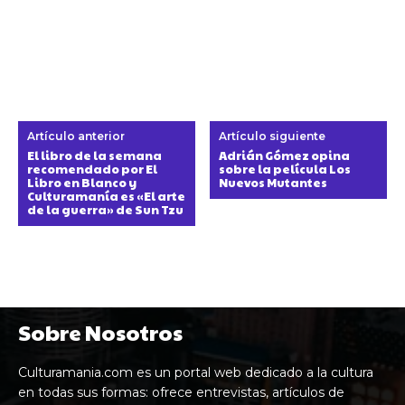
Artículo anterior
Artículo siguiente
El libro de la semana
Adrián Gómez opina
recomendado por El
sobre la película Los
Libro en Blanco y
Nuevos Mutantes
Culturamanía es «El arte
de la guerra» de Sun Tzu
Sobre Nosotros
Culturamania.com es un portal web dedicado a la cultura
en todas sus formas: ofrece entrevistas, artículos de