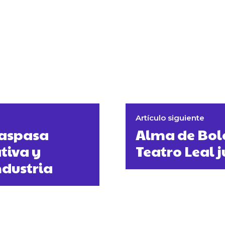
Artículo siguiente
raspasa
Alma de Bole
tiva y
Teatro Leal j
ndustria