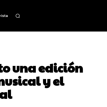
ista
to una edición
usical y el
al