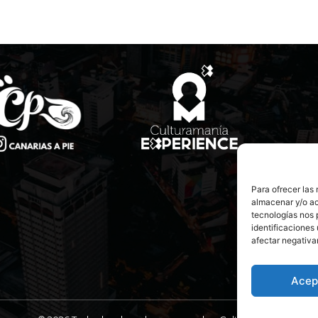
Para ofrecer las
almacenar y/o ac
tecnologías nos 
identificaciones 
afectar negativa
Acep