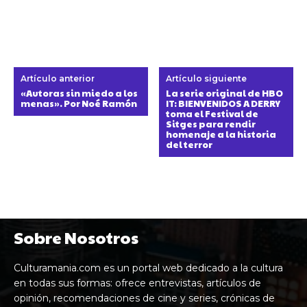
Artículo anterior
Artículo siguiente
«Autoras sin miedo a los
La serie original de HBO
menas». Por Noé Ramón
IT: BIENVENIDOS A DERRY
toma el Festival de
Sitges para rendir
homenaje a la historia
del terror
Sobre Nosotros
Culturamania.com es un portal web dedicado a la cultura
en todas sus formas: ofrece entrevistas, artículos de
opinión, recomendaciones de cine y series, crónicas de