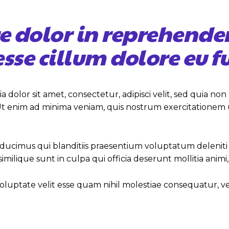
re dolor in reprehender
 esse cillum dolore eu f
dolor sit amet, consectetur, adipisci velit, sed quia 
nim ad minima veniam, quis nostrum exercitationem ullam
s ducimus qui blanditiis praesentium voluptatum deleniti
similique sunt in culpa qui officia deserunt mollitia anim
oluptate velit esse quam nihil molestiae consequatur, 