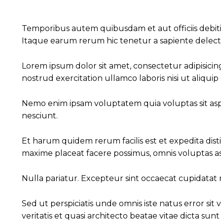
Temporibus autem quibusdam et aut officiis debiti
Itaque earum rerum hic tenetur a sapiente delectus
Lorem ipsum dolor sit amet, consectetur adipisicin
nostrud exercitation ullamco laboris nisi ut aliq
Nemo enim ipsam voluptatem quia voluptas sit asp
nesciunt.
Et harum quidem rerum facilis est et expedita dis
maxime placeat facere possimus, omnis voluptas a
Nulla pariatur. Excepteur sint occaecat cupidatat n
Sed ut perspiciatis unde omnis iste natus error 
veritatis et quasi architecto beatae vitae dicta sunt