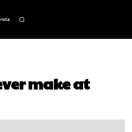
ista
ever make at