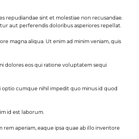
tes repudiandae sint et molestiae non recusandae.
ur aut perferendis doloribus asperiores repellat.
olore magna aliqua. Ut enim ad minim veniam, quis
i dolores eos qui ratione voluptatem sequi
di optio cumque nihil impedit quo minus id quod
im id est laborum.
 rem aperiam, eaque ipsa quae ab illo inventore