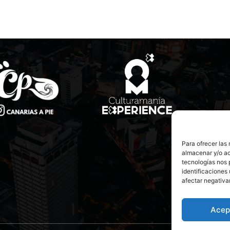
Para ofrecer las
almacenar y/o ac
tecnologías nos 
identificaciones 
afectar negativa
Acep