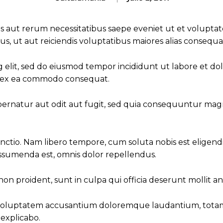
s aut rerum necessitatibus saepe eveniet ut et volupta
, ut aut reiciendis voluptatibus maiores alias consequat
g elit, sed do eiusmod tempor incididunt ut labore et d
uip ex ea commodo consequat.
ernatur aut odit aut fugit, sed quia consequuntur magn
tinctio. Nam libero tempore, cum soluta nobis est eligen
ssumenda est, omnis dolor repellendus.
on proident, sunt in culpa qui officia deserunt mollit an
sit voluptatem accusantium doloremque laudantium, totam
 explicabo.