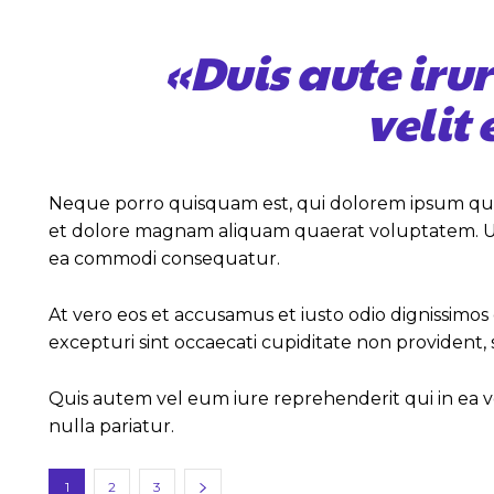
«Duis aute iru
velit
Neque porro quisquam est, qui dolorem ipsum quia 
et dolore magnam aliquam quaerat voluptatem. Ut e
ea commodi consequatur.
At vero eos et accusamus et iusto odio dignissimo
excepturi sint occaecati cupiditate non provident, 
Quis autem vel eum iure reprehenderit qui in ea v
nulla pariatur.
1
2
3