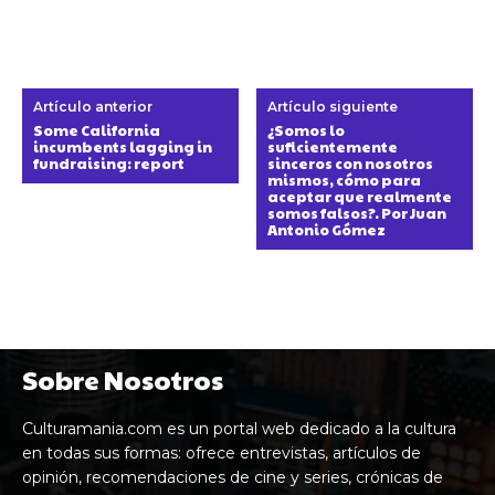
Artículo anterior
Artículo siguiente
Some California
¿Somos lo
incumbents lagging in
suficientemente
fundraising: report
sinceros con nosotros
mismos, cómo para
aceptar que realmente
somos falsos?. Por Juan
Antonio Gómez
Sobre Nosotros
Culturamania.com es un portal web dedicado a la cultura
en todas sus formas: ofrece entrevistas, artículos de
opinión, recomendaciones de cine y series, crónicas de