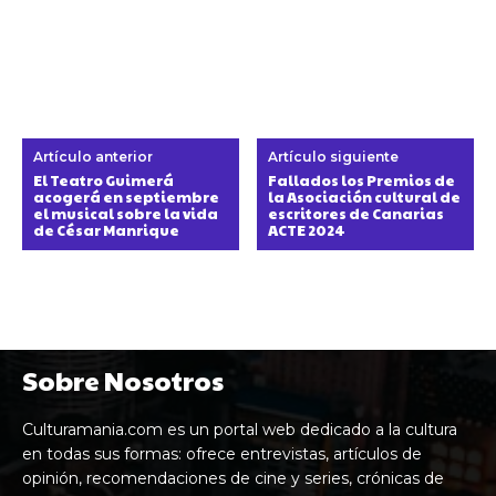
Artículo anterior
Artículo siguiente
El Teatro Guimerá
Fallados los Premios de
acogerá en septiembre
la Asociación cultural de
el musical sobre la vida
escritores de Canarias
de César Manrique
ACTE 2024
Sobre Nosotros
Culturamania.com es un portal web dedicado a la cultura
en todas sus formas: ofrece entrevistas, artículos de
opinión, recomendaciones de cine y series, crónicas de