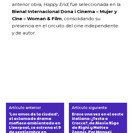
anterior obra,
Happy End
, fue seleccionada en la
Bienal Internacional Dona i Cinema – Mujer y
Cine – Woman & Film
, consolidando su
presencia en el circuito del cine independiente
y de autor.
Artículo anterior
Artículo siguiente
‘Los amos de la ciudad’,
Erase una vez en el oeste
el aclamado drama
italiano: ¿Testa o
mafioso ambientado en
Crocce?, de Alesio Rigo
Liverpool, se estrena el 9
de Righi y Matteo
de septiembre en
Zoppis. Por Manuel