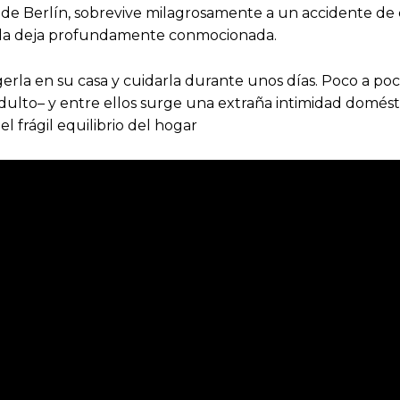
 de Berlín, sobrevive milagrosamente a un accidente de 
so la deja profundamente conmocionada.
la en su casa y cuidarla durante unos días. Poco a poco
 adulto– y entre ellos surge una extraña intimidad domés
l frágil equilibrio del hogar