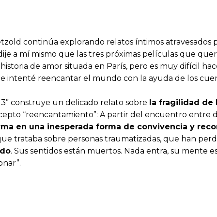
etzold continúa explorando relatos íntimos atravesados po
 dije a mí mismo que las tres próximas películas que querí
na historia de amor situada en París, pero es muy difícil 
e intenté reencantar el mundo con la ayuda de los cuentos
º 3” construye un delicado relato sobre
la fragilidad d
concepto “reencantamiento”: A partir del encuentro entre
orma en una inesperada forma de convivencia y rec
ue trataba sobre personas traumatizadas, que han perdi
ndo
. Sus sentidos están muertos. Nada entra, su mente es 
onar”.