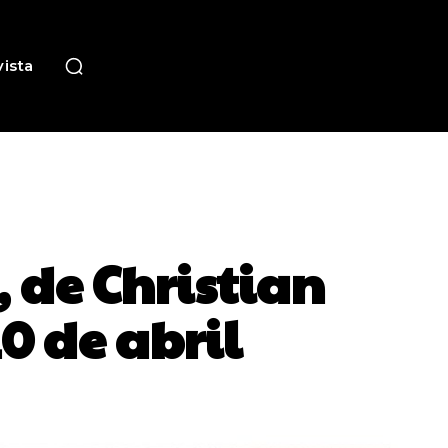
ista
», de Christian
10 de abril