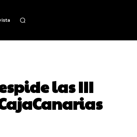
ista
spide las III
 CajaCanarias