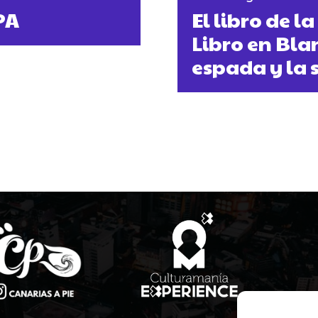
PA
El libro de 
Libro en Bla
espada y la 