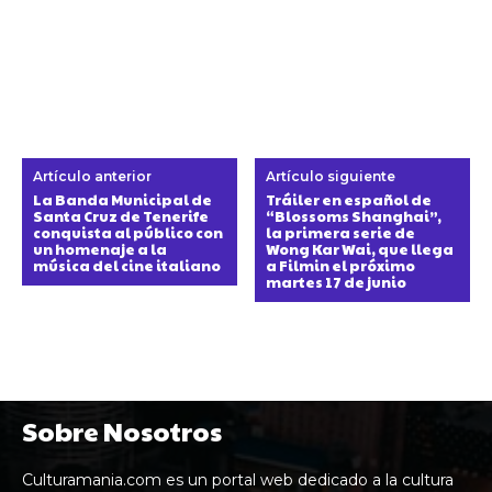
Artículo anterior
Artículo siguiente
La Banda Municipal de
Tráiler en español de
Santa Cruz de Tenerife
“Blossoms Shanghai”,
conquista al público con
la primera serie de
un homenaje a la
Wong Kar Wai, que llega
música del cine italiano
a Filmin el próximo
martes 17 de junio
Sobre Nosotros
Culturamania.com es un portal web dedicado a la cultura