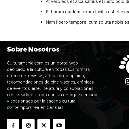
At vero eos et accusamus et iusto odio d
Et harum quidem rerum facilis est et expe
Nam libero tempore, cum soluta nobis est
Sobre Nosotros
Culturamania.com es un portal web
dedicado a la cultura en todas sus formas:
ofrece entrevistas, artículos de opinión,
recomendaciones de cine y series, crónicas
de eventos, arte, literatura y colaboraciones
con creadores, todo con un enfoque cercano
y apasionado por la escena cultural
contemporánea en Canarias.