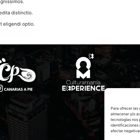
ignissimos.
dita distinctio.
 eligendi optio.
Para ofrecer las
almacenar y/o ac
tecnologías nos 
identificaciones 
afectar negativa