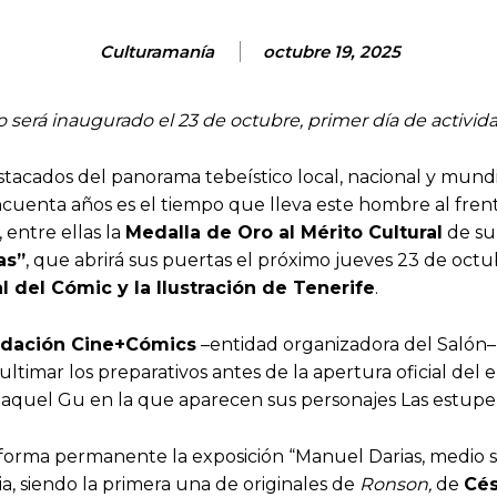
Culturamanía
octubre 19, 2025
o será inaugurado el 23 de octubre, primer día de activi
tacados del panorama tebeístico local, nacional y mundi
cuenta años es el tiempo que lleva este hombre al frente
 entre ellas la
Medalla de Oro al Mérito Cultural
de su 
as”
, que abrirá sus puertas el próximo jueves 23 de oct
l del Cómic y la Ilustración de Tenerife
.
dación Cine+Cómics
–entidad organizadora del Salón– 
 ultimar los preparativos antes de la apertura oficial de
 Raquel Gu en la que aparecen sus personajes Las estupe
de forma permanente la exposición “Manuel Darias, medio s
a, siendo la primera una de originales de
Ronson,
de
Cés