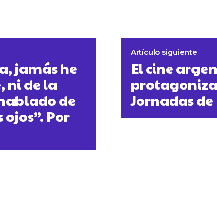
Artículo siguiente
ta, jamás he
El cine argen
 ni de la
protagoniza
 hablado de
Jornadas de 
 ojos”. Por