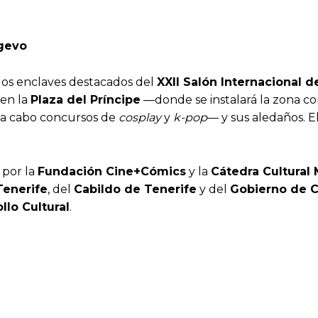
ngevo
 los enclaves destacados del
XXII Salón Internacional d
 en la
Plaza del Príncipe
—donde se instalará la zona co
n a cabo concursos de
cosplay
y
k-pop
— y sus aledaños. 
 por la
Fundación Cine+Cómics
y la
Cátedra Cultural
Tenerife
, del
Cabildo de Tenerife
y del
Gobierno de C
llo Cultural
.