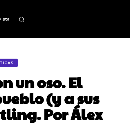
ista
ÍTICAS
n un oso. El
ueblo (y a sus
ling. Por Álex