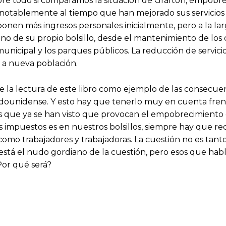
obre todo si comparamos la situación de Grafton, empobre
otablemente al tiempo que han mejorado sus servicios p
ponen más ingresos personales inicialmente, pero a la l
no de su propio bolsillo, desde el mantenimiento de los 
unicipal y los parques públicos. La reducción de servici
a a nueva población.
la lectura de este libro como ejemplo de las consecuenc
adounidense. Y esto hay que tenerlo muy en cuenta frent
as que ya se han visto que provocan el empobrecimiento 
 impuestos es en nuestros bolsillos, siempre hay que re
mo trabajadores y trabajadoras. La cuestión no es tant
í está el nudo gordiano de la cuestión, pero esos que h
Por qué será?