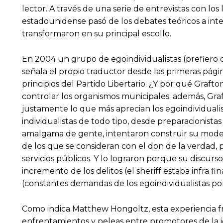
lector. A través de una serie de entrevistas con lo
estadounidense pasó de los debates teóricos a in
transformaron en su principal escollo.
En 2004 un grupo de egoindividualistas (prefiero 
señala el propio traductor desde las primeras págin
principios del Partido Libertario. ¿Y por qué Gr
controlar los organismos municipales; además, Gra
justamente lo que más aprecian los egoindividuali
individualistas de todo tipo, desde preparacionista
amalgama de gente, intentaron construir su modelo 
de los que se consideran con el don de la verdad
servicios públicos. Y lo lograron porque su discur
incremento de los delitos (el sheriff estaba infra 
(constantes demandas de los egoindividualistas por
Como indica Matthew Hongoltz, esta experiencia fra
enfrentamientos y peleas entre promotores de la i