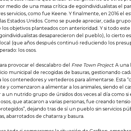
por medio de una masa crítica de egoindividualistas el
es servicios, como fue Keene. Y finalmente, en 2016 el e
as Estados Unidos. Como se puede apreciar, cada grupo 
de los objetivos planteados con anterioridad. Y si todo
 egoindividualistas desaparecieron del pueblo), lo cierto
ón local (que años después continuó reduciendo los presu
perado: los osos.
ara provocar el descalabro del
Free Town Project
. A una 
icio municipal de recogidas de basuras, gestionando cada
a los contenedores y vertederos para alimentarse. Esta
ente y comenzaron a alimentar a los animales, siendo el c
a un nutrido grupo de úrsidos dos veces al día como si 
 osos, que atacaron a varias personas, fue creando tensi
otegidos”, dejando tras de sí un pueblo sin servicios 
, abarrotados de chatarra y basura.