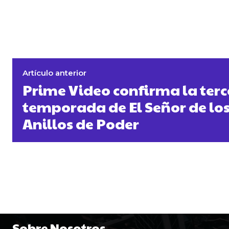
Artículo anterior
Prime Video confirma la terc
temporada de El Señor de los 
Anillos de Poder
Sobre Nosotros