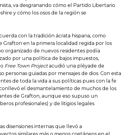
onista, va desgranando cómo el Partido Libertario
ire y cómo los osos de la región se
cuerda con la tradición ácrata hispana, como
e Grafton en la primera localidad regida por los
upo organizado de nuevos residentes podía
zado por una política de bajos impuestos,
do
Free Town Project
acudió una pléyade de
luso personas guiadas por mensajes de dios. Con esta
es de toda la vida a sus políticas pues con la fe
e conllevó el desmantelamiento de muchos de los
bitantes de Grafton, aunque eso supuso un
eros profesionales) y de litigios legales
as disensiones internas que llevó a
oyectos similares más o menos coetáneos en el