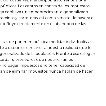
cido y cada vez más despoblado, frente a otra
úblicos. Los cantos en contra de los impuestos,
arga conlleva un empobrecimiento generalizado
caminos y carreteras, así como servicio de basura o
os influye directamente en el abandono de las
ias de poner en práctica medidas individualistas
e a discursos cercanos a nuestra realidad que lo
generalizado de la población. Frente a ese eslogan
cordar si esos euros que nos ahorramos
o no pagar impuestos sino tener capacidad de
ablan de eliminar impuestos nunca hablan de hacer