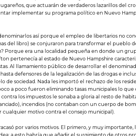
s lugareños, que actuarán de verdaderos lazarillos del cr
tentar implementar su programa político en Nuevo Hampsh
denominarlos así porque el empleo de libertarios no con
as del libro) se conjuraron para transformar el pueblo d
afton? Porque era una localidad pequeña en donde un gr
fton pertenecía al estado de Nuevo Hampshire caracteri
stas. Al llamamiento público de desarrollar el denomina
s hasta defensores de la legalización de las drogas e inc
de sociedad. Nada les importó el rechazo de los resident
, poco a poco fueron eliminando tasas municipales lo qu
so contra los impuestos le sonaba a gloria al resto de ha
financiado), incendios (no contaban con un cuerpo de bomb
 cualquier motivo contra el consejo municipal).
casó por varios motivos. El primero, y muy importante, l
dea; a esto habría que añadir el surgimiento de otros pr