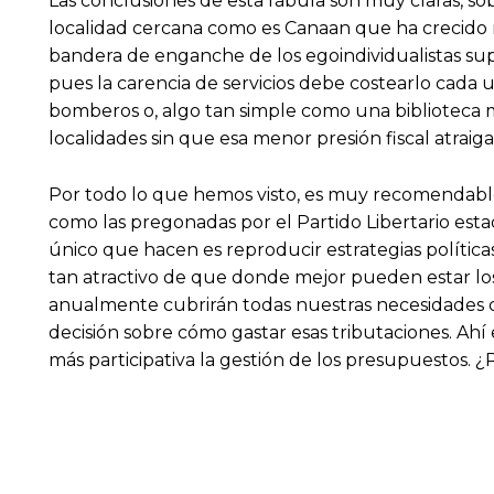
Las conclusiones de esta fábula son muy claras, s
localidad cercana como es Canaan que ha crecido n
bandera de enganche de los egoindividualistas su
pues la carencia de servicios debe costearlo cada u
bomberos o, algo tan simple como una biblioteca m
localidades sin que esa menor presión fiscal atraig
Por todo lo que hemos visto, es muy recomendable 
como las pregonadas por el Partido Libertario est
único que hacen es reproducir estrategias polític
tan atractivo de que donde mejor pueden estar los
anualmente cubrirán todas nuestras necesidades co
decisión sobre cómo gastar esas tributaciones. Ah
más participativa la gestión de los presupuestos. ¿