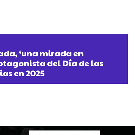
ada, ‘una mirada en
rotagonista del Día de las
ias en 2025