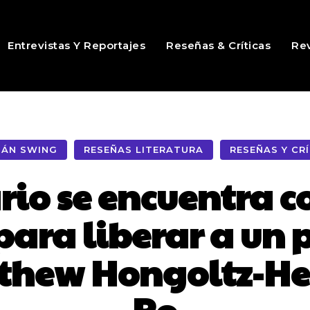
Entrevistas Y Reportajes
Reseñas & Críticas
Rev
TÁN SWING
RESEÑAS LITERATURA
RESEÑAS Y CR
rio se encuentra co
para liberar a un p
tthew Hongoltz-Het