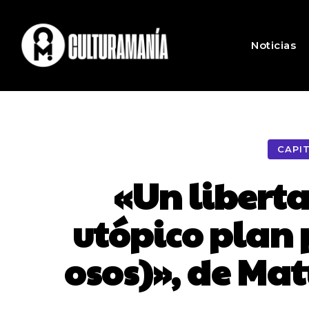
Noticias
CAPI
«Un liberta
utópico plan 
osos)», de Ma