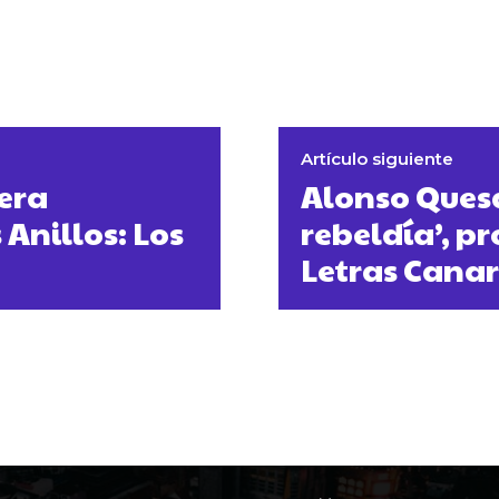
Artículo siguiente
era
Alonso Ques
Anillos: Los
rebeldía’, p
Letras Canar