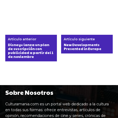
Artículo anterior
Artículo siguiente
Disney+ lanza un plan
New Developments
de suscripción con
Presented in Europe
publicidad a partir del 1
de noviembre
Sobre Nosotros
Culturamania.com es un portal web dedicado a la cultura
en todas sus formas: ofrece entrevistas, artículos de
opinión, recomendaciones de cine y series, crónicas de