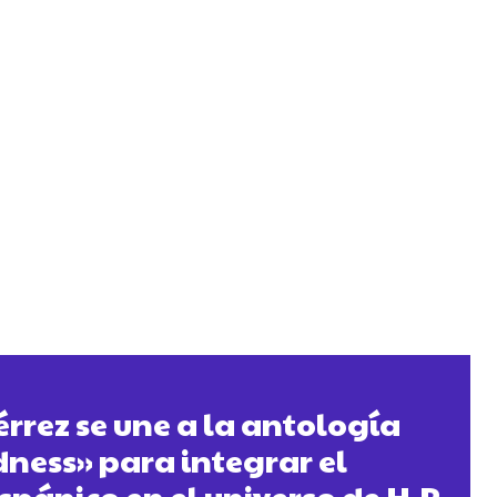
érrez se une a la antología
ness» para integrar el
spánico en el universo de H.P.