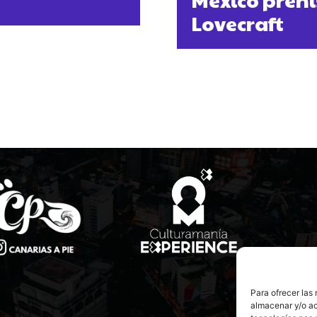
Lovecraft
Para ofrecer las
almacenar y/o ac