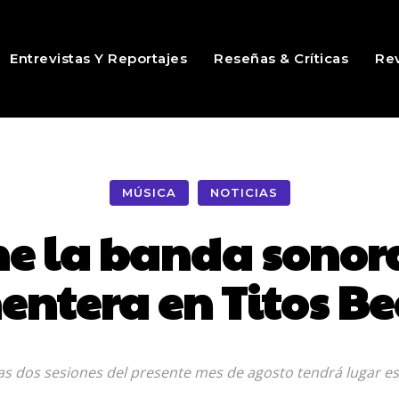
Entrevistas Y Reportajes
Reseñas & Críticas
Rev
MÚSICA
NOTICIAS
ne la banda sonor
entera en Titos B
as dos sesiones del presente mes de agosto tendrá lugar est