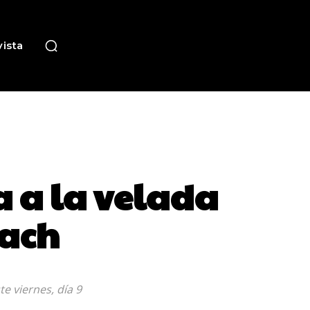
ista
a a la velada
each
e viernes, día 9