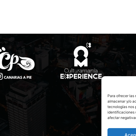
Para ofrecer las
almacenar y/o ac
tecnologías nos 
identificaciones 
afectar negativa
Acep