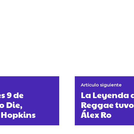
Artículo siguiente
s 9 de
La Leyenda d
o Die,
Reggae tuvo 
 Hopkins
Álex Ro