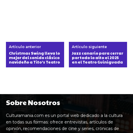
Artículo anterior
Artículo siguiente
Christmas Swing lleva lo
Jazz canario para cerrar
mejor del sonido clásico
por todo lo alto el 2025
navideño a Tito’s Teatro
en el Teatro Guiniguada
Sobre Nosotros
Culturamania.com es un portal web dedicado a la cultura
en todas sus formas: ofrece entrevistas, artículos de
opinión, recomendaciones de cine y series, crónicas de