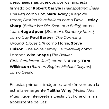
personajes más queridos por los fans, está
firmado por
Robert Carlyle
(
Trainspotting
,
Érase
una vez
) como Gaz,
Mark Addy
(
Juego de
tronos
,
Destino de caballero
) como Dave,
Lesley
Sharp
(
Before We Die
,
Scott and Bailey
) como
Jean,
Hugo Speer
(
Britannia
,
Sombra y hueso
)
como Guy,
Paul Barber
(
The Dumping
Ground
,
Gloves Off
) como Horse,
Steve
Huison
(
The Royle Family
,
La cuadrilla
) como
Lomper,
Wim Snape
(
The Beaker
Girls
,
Gentleman Jack
) como Nathan y
Tom
Wilkinson
(
Batman Begins
,
Michael Clayton
)
como Gerald.
En estas primeras imágenes también vemos a la
estrella emergente
Talitha Wing
(
Wolfe
,
Alex
Rider
), que interpreta a Destiny Schofield, la hija
adolescente de Gaz.