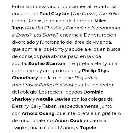
Entre las nuevas incorporaciones al reparto, se
encuentran
Paul Clayton
(
The Crown
,
The Split
)
como Dennis, el marido de Lomper.
Miles
Jupp
(
Agatha Christie: ¿Por qué no le preguntan
a Evans?
,
Los Durrell
) encarna a Darren, recién
divorciado y funcionario del área de vivienda,
que admira a los Monty y acude a ellos en busca
de consejos para abrirse paso en la vida
adulta.
Sophie Stanton
interpreta a Hetty, una
compañera y amiga de Jean, y
Phillip Rhys
Chaudhary
(de la miniserie
Pequeñas
mentirosas: Perfeccionistas
) es el subdirector
del colegio. Los recién llegados
Dominic
Sharkey
y
Natalie Davies
son los colegas de
Destiny, Cal y Tabani, respectivamente, junto
con
Arnold Oceng
, que interpreta a un grafitero
de mucho talento.
Aiden Cook
encarna a
Twiglet, una niña de 12 años, y
Tupele