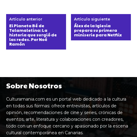
Artículo anterior
Artículo siguiente
El Planeta Bé de
Álex de la Iglesia
Talamaletina: La
prepara su primera
historia que surgió de
miniserie para Netflix
las redes. Por Noé
Ramón
Sobre Nosotros
Culturamania.com es un portal web dedicado a la cultura
en todas sus formas: ofrece entrevistas, artículos de
opinión, recomendaciones de cine y series, crónicas de
eventos, arte, literatura y colaboraciones con creadores,
todo con un enfoque cercano y apasionado por la escena
cultural contemporánea en Canarias.