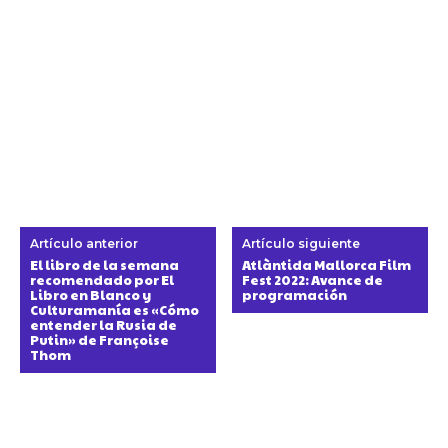
Artículo anterior
Artículo siguiente
El libro de la semana
Atlàntida Mallorca Film
recomendado por El
Fest 2022: Avance de
Libro en Blanco y
programación
Culturamanía es «Cómo
entender la Rusia de
Putin» de Françoise
Thom