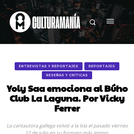
ENTREVISTAS Y REPORTAJES
REPORTAJES
RESEÑAS Y CRÍTICAS
Yoly Saa emociona al Búho
Club La Laguna. Por Vicky
Ferrer
La cantautora gallega volvió a la Isla el pasado viernes
12 de julio en su formato más íntimo.