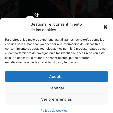
Gestionar el consentimiento
de las cookies
Para ofrecer las mejores experiencias, utilizamos tecnologías como las
cookies para almacenar y/o acceder a la información del dispositivo. El
consentimiento de estas tecnologías nos permitirá procesar datos como
el comportamiento de navegación o las identificaciones únicas en este
sitio. No consentir o retirar el consentimiento, puede afectar
negativamente a ciertas características y funciones.
CONTACTA CON NOSOTROS
POLÍTICA DE PRIVACIDAD
Aceptar
Denegar
POLÍTICA DE COOKIES
Ver preferencias
© 2026 Todos los derechos reservados. Culturamanía
Política de cookies