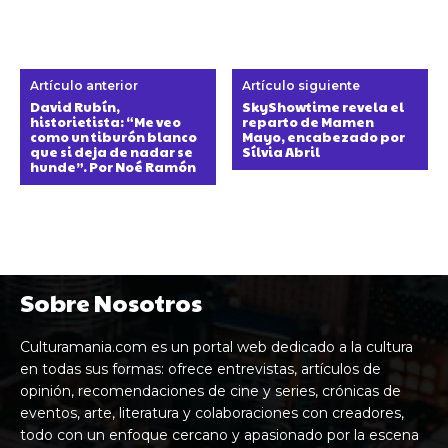
Artículo anterior
Artículo siguiente
David Rubín,
SkyShowtime revela el
historietista: “Me veo
reparto de Mamen
como un tiburón blanco
Mayo, encabezado por
que si deja de nadar se
Sílvia Abril
hunde”. Por Noé Ramón
Sobre Nosotros
Culturamania.com es un portal web dedicado a la cultura
en todas sus formas: ofrece entrevistas, artículos de
opinión, recomendaciones de cine y series, crónicas de
eventos, arte, literatura y colaboraciones con creadores,
todo con un enfoque cercano y apasionado por la escena