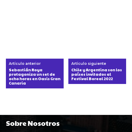
Artículo anterior
Artículo siguiente
Sebastián Roya
Chile y Argentina son los
protagoniza un set de
países invitados al
ocho horas en Oasis Gran
Festival Boreal 2022
Canaria
Sobre Nosotros