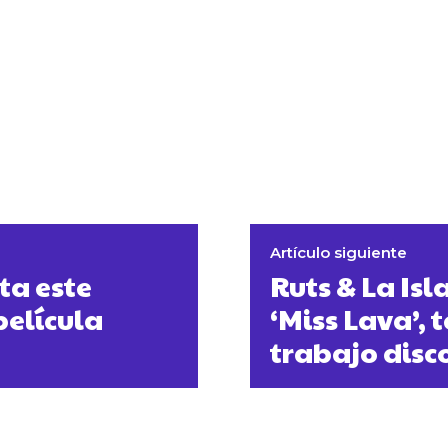
Artículo siguiente
ta este
Ruts & La Isl
película
‘Miss Lava’, 
trabajo disc