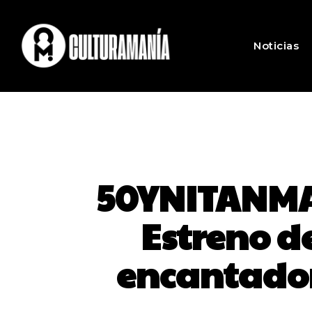
Noticias
50YNITANMAL
Estreno d
encantador