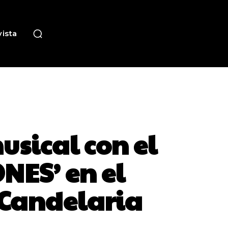
ista
sical con el
NES’ en el
 Candelaria