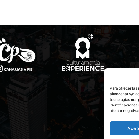
Para ofrecer las
almacenar y/o ac
tecnologías nos 
identificaciones 
afectar negativa
Acep