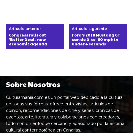
Artículo anterior
Artículo siguiente
Congress rolls out
Ford’s 2018 Mustang GT
‘Better Deal,’ new
can do 0-to-60 mph in
economic agenda
under 4 seconds
Sobre Nosotros
Culturamania.com es un portal web dedicado a la cultura
en todas sus formas: ofrece entrevistas, artículos de
opinión, recomendaciones de cine y series, crónicas de
eventos, arte, literatura y colaboraciones con creadores,
todo con un enfoque cercano y apasionado por la escena
cultural contemporánea en Canarias.