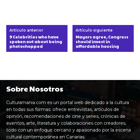
Artículo anterior
Artículo siguiente
9 Celebrities who have
Mayors agree, Congress
spoken out about being
should invest in
photoshopped
affordable housing
Sobre Nosotros
Culturamania.com es un portal web dedicado a la cultura
en todas sus formas: ofrece entrevistas, artículos de
opinión, recomendaciones de cine y series, crónicas de
eventos, arte, literatura y colaboraciones con creadores,
todo con un enfoque cercano y apasionado por la escena
cultural contemporánea en Canarias.