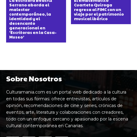
La escritora Beatriz
El emblemático
Serrano aborda el
Cuarteto Quiroga
malestar
regresa al FIMC con un
contemporáneo, la
viaje por el patrimonio
identidad y el
musical ibérico
desencanto
generacional en
‘Escritoras en la Casa-
Museo’
Sobre Nosotros
Culturamania.com es un portal web dedicado a la cultura
en todas sus formas: ofrece entrevistas, artículos de
opinión, recomendaciones de cine y series, crónicas de
eventos, arte, literatura y colaboraciones con creadores,
todo con un enfoque cercano y apasionado por la escena
cultural contemporánea en Canarias.