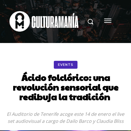
EVENTS
Ácido folclórico: una
revolución sensorial que
redibuja la tradición
El Auditorio de Tenerife acoge este 14 de enero el live
set audiovisual a cargo de Dailo Barco y Claudia Bliss