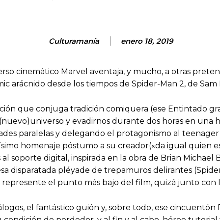
Culturamanía
enero 18, 2019
erso cinemático Marvel aventaja, y mucho, a otras preten
omic arácnido desde los tiempos de Spider-Man 2, de Sam 
ación que conjuga tradición comiquera (ese Entintado gr
(nuevo)universo y evadirnos durante dos horas en una h
ades paralelas y delegando el protagonismo al teenager M
llísimo homenaje póstumo a su creador(«da igual quien e
as al soporte digital, inspirada en la obra de Brian Micha
 esa disparatada pléyade de trepamuros delirantes (Spid
y represente el punto más bajo del film, quizá junto con la
iálogos, el fantástico guión y, sobre todo, ese cincuentón
condición de perdedor, y al fin y al cabo, héroe tutorial 