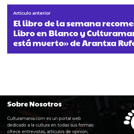
Artículo anterior
El libro de la semana recom
Libro en Blanco y Culturama
está muerto» de Arantxa Ruf
Sobre Nosotros
Culturamania.com es un portal web
dedicado a la cultura en todas sus formas:
ofrece entrevistas, artículos de opinión,