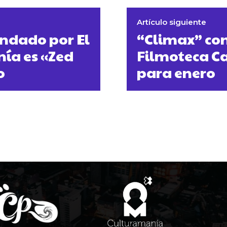
Artículo siguiente
endado por El
“Climax” cont
nía es «Zed
Filmoteca C
o
para enero