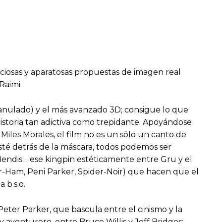
ciosas y aparatosas propuestas de imagen real
Raimi.
anulado) y el más avanzado 3D; consigue lo que
istoria tan adictiva como trepidante. Apoyándose
iles Morales, el film no es un sólo un canto de
sté detrás de la máscara, todos podemos ser
el Bendis… ese kingpin estéticamente entre Gru y el
er-Ham, Peni Parker, Spider-Noir) que hacen que el
 b.s.o.
 Peter Parker, que bascula entre el cinismo y la
y aventurero, entre Bruce Willis y Jeff Bridges;