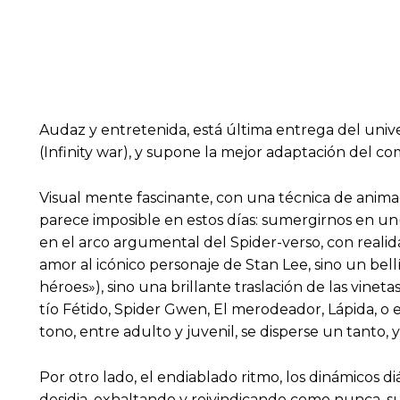
Audaz y entretenida, está última entrega del univ
(Infinity war), y supone la mejor adaptación del c
Visual mente fascinante, con una técnica de anim
parece imposible en estos días: sumergirnos en un
en el arco argumental del Spider-verso, con realid
amor al icónico personaje de Stan Lee, sino un be
héroes»), sino una brillante traslación de las vinet
tío Fétido, Spider Gwen, El merodeador, Lápida, o
tono, entre adulto y juvenil, se disperse un tanto, 
Por otro lado, el endiablado ritmo, los dinámicos d
desidia, exhaltando y reivindicando como nunca, su 