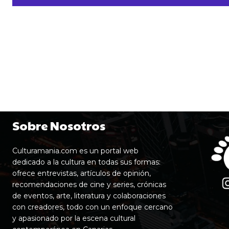
Sobre Nosotros
Culturamania.com es un portal web
dedicado a la cultura en todas sus formas:
ofrece entrevistas, artículos de opinión,
recomendaciones de cine y series, crónicas
de eventos, arte, literatura y colaboraciones
con creadores, todo con un enfoque cercano
y apasionado por la escena cultural