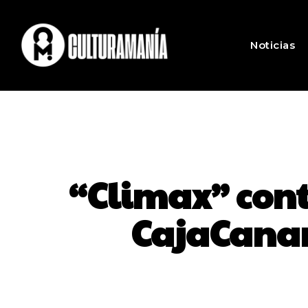
Noticias
“Climax” cont
CajaCanar