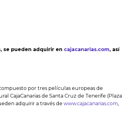
s, se pueden adquirir en
cajacanarias.com
, así
 compuesto por tres películas europeas de
tural CajaCanarias de Santa Cruz de Tenerife (Plaza
pueden adquirir a través de
www.cajacanarias.com
,