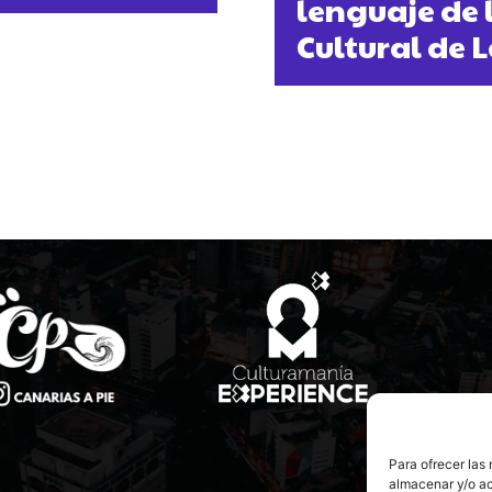
lenguaje de 
Cultural de 
Para ofrecer las
almacenar y/o ac