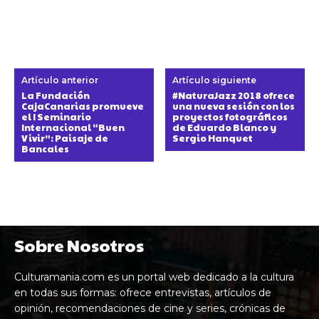
Artículo anterior
Artículo siguiente
La Fundación
#NaturaJazz 2018 ofrece
CajaCanarias promueve
una nueva sesión con los
el I Seminario
proyectos fotográficos
Internacional “Buen
de Eduardo Blanco y
Vivir”: Paisaje de
Sergio Hanquet
Bancales
Sobre Nosotros
Culturamania.com es un portal web dedicado a la cultura
en todas sus formas: ofrece entrevistas, artículos de
opinión, recomendaciones de cine y series, crónicas de