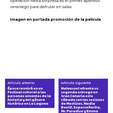
operación fiesta sorpresa es el primer aperitivo
veraniego para disfrutar en salas.
Imagen en portada promoción de la película
Artículo anterior
Artículo siguiente
Época reunirá en un
Malvasoul afronta su
Festival cultural a las
segunda entrega en
personas amantes de la
Gran Canaria este
historia y del género
sábado con las sesiones
histórico en La Laguna
de Mestizas, Nadia
Boulif, Superseñorita,
Mr. Paradise y Emma