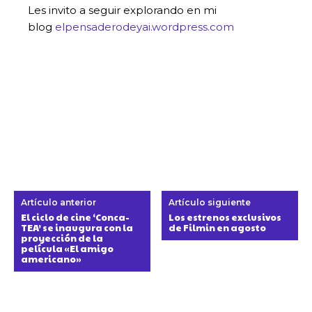
Les invito a seguir explorando en mi
blog
elpensaderodeyai.wordpress.com
Artículo anterior
Artículo siguiente
El ciclo de cine ‘Conca-
Los estrenos exclusivos
TEA’ se inaugura con la
de Filmin en agosto
proyección de la
película «El amigo
americano»