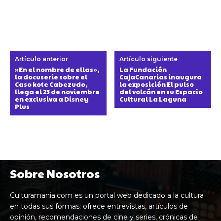
Artículo anterior
Artículo siguiente
»En el nombre de ellas»,
La Fundación
la docuserie sobre el
CajaCanarias inaugura
Caso kote Cabezudo,
la exposición El pulso
llega el 23 de noviembre
del volcán en su Espacio
en exclusiva a Disney
Cultural La Laguna
Plus
Sobre Nosotros
Culturamania.com es un portal web dedicado a la cultura
en todas sus formas: ofrece entrevistas, artículos de
opinión, recomendaciones de cine y series, crónicas de