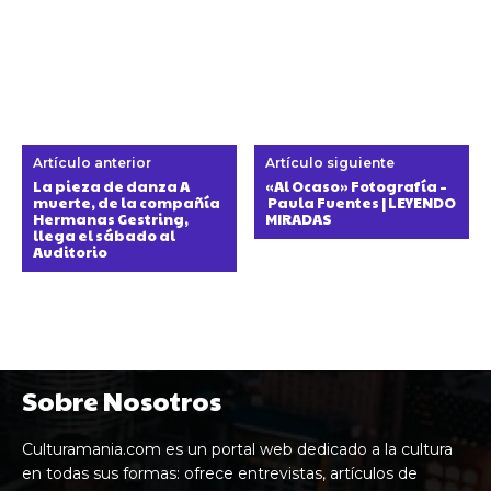
Artículo anterior
Artículo siguiente
La pieza de danza A
«Al Ocaso» Fotografía –
muerte, de la compañía
Paula Fuentes | LEYENDO
Hermanas Gestring,
MIRADAS
llega el sábado al
Auditorio
Sobre Nosotros
Culturamania.com es un portal web dedicado a la cultura
en todas sus formas: ofrece entrevistas, artículos de