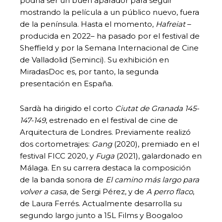
podría ser un buen aparador para seguir
mostrando la película a un público nuevo, fuera
de la península. Hasta el momento,
Hafreiat
–
producida en 2022– ha pasado por el festival de
Sheffield y por la Semana Internacional de Cine
de Valladolid (Seminci). Su exhibición en
MiradasDoc es, por tanto, la segunda
presentación en España.
Sardà ha dirigido el corto
Ciutat de Granada 145-
147-149
, estrenado en el festival de cine de
Arquitectura de Londres. Previamente realizó
dos cortometrajes:
Gang
(2020), premiado en el
festival FICC 2020, y
Fuga
(2021), galardonado en
Málaga. En su carrera destaca la composición
de la banda sonora de
El camino más largo para
volver a casa
, de Sergi Pérez, y de
A perro flaco
,
de Laura Ferrés. Actualmente desarrolla su
segundo largo junto a 15L Films y Boogaloo