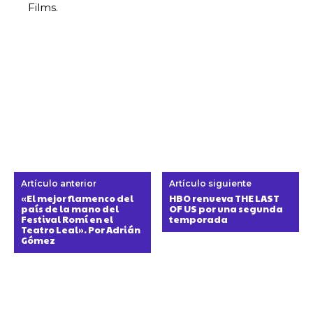
Films.
Artículo anterior
Artículo siguiente
«El mejor flamenco del
HBO renueva THE LAST
país de la mano del
OF US por una segunda
Festival Romí en el
temporada
Teatro Leal». Por Adrián
Gómez