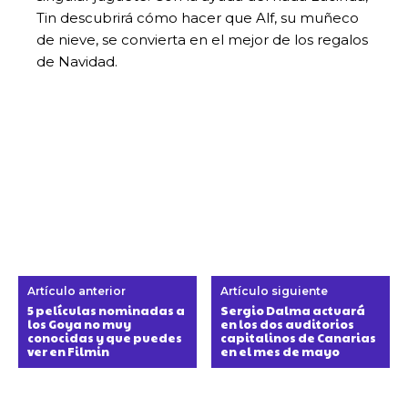
Tin descubrirá cómo hacer que Alf, su muñeco
de nieve, se convierta en el mejor de los regalos
de Navidad.
Artículo anterior
Artículo siguiente
5 películas nominadas a
Sergio Dalma actuará
los Goya no muy
en los dos auditorios
conocidas y que puedes
capitalinos de Canarias
ver en Filmin
en el mes de mayo