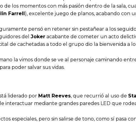
o de los momentos con más pasión dentro de la sala, c
lin Farrell
), excelente juego de planos, acabando con 
guramente pensó en retener sin pestañear a los seguido
eguidores del
Joker
acabante de cometer un acto delicti
ital de cachetadas a todo el grupo dio la bienvenida a lo 
no la vimos donde se ve al personaje caminando entre
ara poder salvar sus vidas.
está liderado por
Matt Reeves
, que recurrió al uso de
St
ble interactuar mediante grandes paredes LED que rodean
tos especiales, pero sin salirse de tono, como sí pasa co