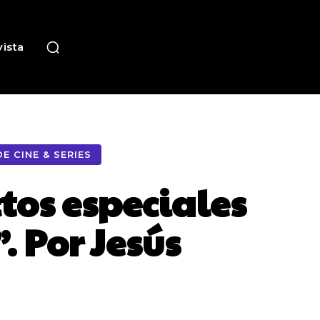
ista
E CINE & SERIES
tos especiales
. Por Jesús