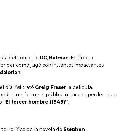
cula del cómic de
DC
,
Batman
. El director
rprender como jugó con instantes impactantes,
dalorian
.
l día. Así trató
Greig Fraser
la película,
onde quería que el público mirara sin perder ni un
mo
“El tercer hombre (1949)”.
 terrorífico de la novela de
Stephen