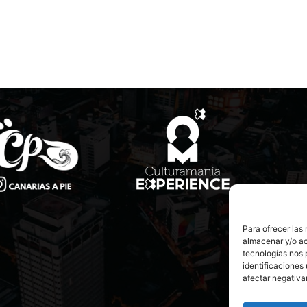
Para ofrecer las
almacenar y/o ac
tecnologías nos 
identificaciones 
afectar negativa