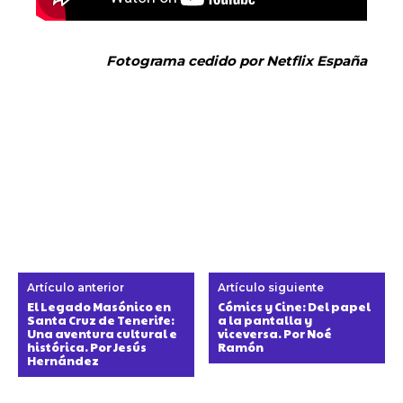
Fotograma cedido por Netflix España
Artículo anterior
Artículo siguiente
El Legado Masónico en
Cómics y Cine: Del papel
Santa Cruz de Tenerife:
a la pantalla y
Una aventura cultural e
viceversa. Por Noé
histórica. Por Jesús
Ramón
Hernández