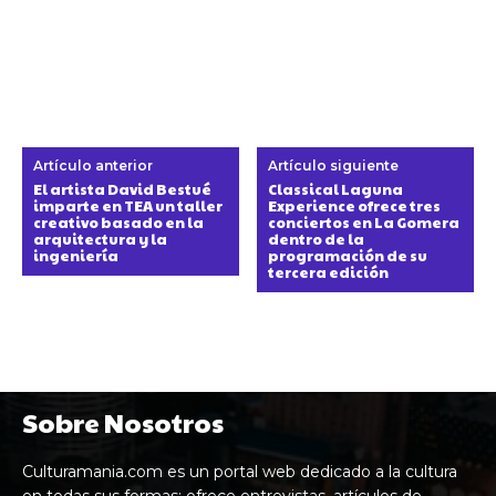
Artículo anterior
Artículo siguiente
El artista David Bestué
Classical Laguna
imparte en TEA un taller
Experience ofrece tres
creativo basado en la
conciertos en La Gomera
arquitectura y la
dentro de la
ingeniería
programación de su
tercera edición
Sobre Nosotros
Culturamania.com es un portal web dedicado a la cultura
en todas sus formas: ofrece entrevistas, artículos de