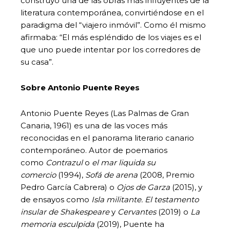
construyó una de las obras más influyentes de la
literatura contemporánea, convirtiéndose en el
paradigma del “viajero inmóvil”. Como él mismo
afirmaba: “El más espléndido de los viajes es el
que uno puede intentar por los corredores de
su casa”.
Sobre Antonio Puente Reyes
Antonio Puente Reyes (Las Palmas de Gran
Canaria, 1961) es una de las voces más
reconocidas en el panorama literario canario
contemporáneo. Autor de poemarios
como
Contrazul
o
el mar liquida su
comercio
(1994),
Sofá de arena
(2008, Premio
Pedro García Cabrera) o
Ojos de Garza
(2015), y
de ensayos como
Isla militante.
El testamento
insular de Shakespeare
y
Cervantes
(2019) o
La
memoria esculpida
(2019), Puente ha