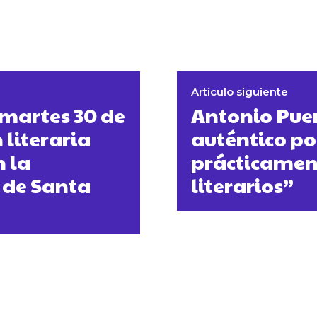
Artículo siguiente
martes 30 de
Antonio Pue
 literaria
auténtico po
n la
prácticament
 de Santa
literarios”