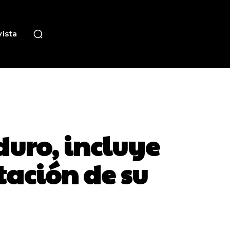
ista
uro, incluye
tación de su