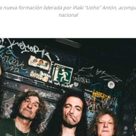
 la nueva formación liderada por Iñaki "Uoho" Antón, acomp
nacional