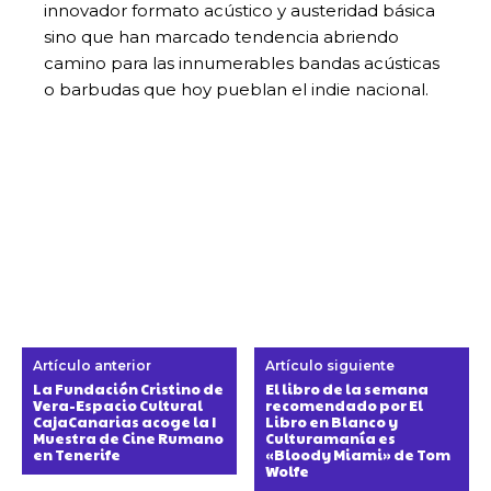
innovador formato acústico y austeridad básica
sino que han marcado tendencia abriendo
camino para las innumerables bandas acústicas
o barbudas que hoy pueblan el indie nacional.
Artículo anterior
Artículo siguiente
La Fundación Cristino de
El libro de la semana
Vera-Espacio Cultural
recomendado por El
CajaCanarias acoge la I
Libro en Blanco y
Muestra de Cine Rumano
Culturamanía es
en Tenerife
«Bloody Miami» de Tom
Wolfe